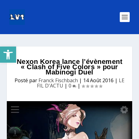
Ouvrir la barre d’outils
Nexon Korea lance l’évènement
« Clash of Five Colors » pour
Mabinogi Duel
Posté par
Franck Fischbach
|
14 Août 2016
|
LE
FIL D'ACTU
|
0
|