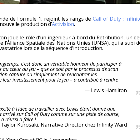
nde de Formule 1, rejoint les rangs de
Call of Duty : Infinit
nouvelle production d’
Activision
.
n joue le rôle d’un ingénieur à bord du Retribution, un de
e l’Alliance Spatiale des Nations Unies (UNSA), qui a subi d
statrice lors de la séquence d’introduction.
longtemps, c’est donc un véritable honneur de participer à
mis au cœur du jeu – que ce soit par le processus de scan
motion capture ou simplement de rencontrer les
e leur investissement pour le jeu – a contribué à rendre
Lewis Hamilton
xcité à l’idée de travailler avec Lewis étant donné que
 arrivé sur Call of Duty comme sur une piste de course,
a réussi à faire !
Taylor Kurosaki, Narrative Director chez Infinity Ward
S4, Xbox One et PC le 4 novembre.