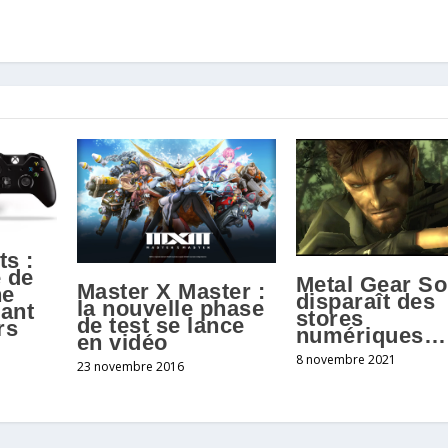
ts :
 de
Metal Gear So
Master X Master :
ne
disparaît des
la nouvelle phase
dant
stores
de test se lance
rs
numériques…
en vidéo
8 novembre 2021
23 novembre 2016