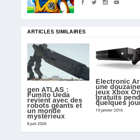
ARTICLES SIMILAIRES
Electronic Ar
une douzaine
gen ATLAS :
jeux Xbox O
Fumito Ueda
gratuits pen
revient avec des
quelques jou
robots géants et
un monde
19 janvier 2016
mystérieux
8 juin 2026