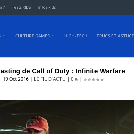
i ?
Tests KIDS
Infos kids
S
CULTURE GAMES
HIGH-TECH
TRUCS ET ASTUCE
asting de Call of Duty : Infinite Warfare
|
19 Oct 2016
|
LE FIL D'ACTU
|
0
|