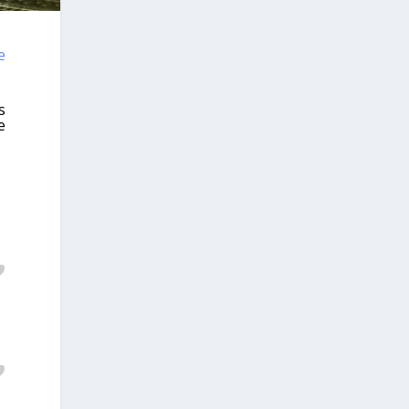
e
s
e