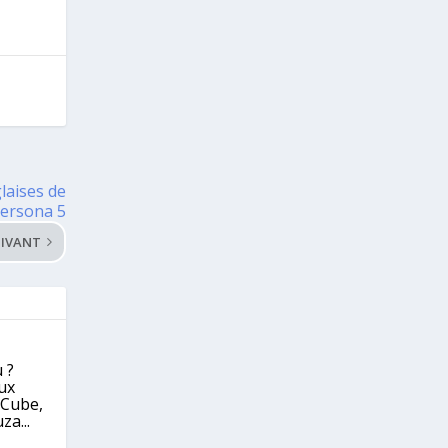
laises de
ersona 5
IVANT
 ?
eux
eCube,
za...