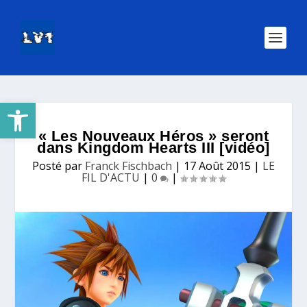
Ouvrir la barre d’outils
« Les Nouveaux Héros » seront
dans Kingdom Hearts III [vidéo]
Posté par
Franck Fischbach
|
17 Août 2015
|
LE
FIL D'ACTU
|
0
|