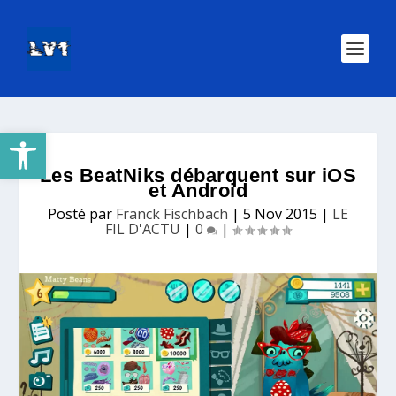
Ouvrir la barre d’outils
Les BeatNiks débarquent sur iOS
et Android
Posté par
Franck Fischbach
|
5 Nov 2015
|
LE
FIL D'ACTU
|
0
|