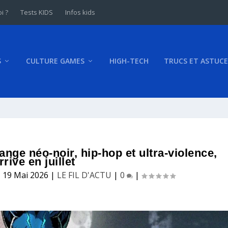
i ?
Tests KIDS
Infos kids
S
CULTURE GAMES
HIGH-TECH
TRUCS ET ASTUCE
nge néo-noir, hip-hop et ultra-violence,
rrive en juillet
|
19 Mai 2026
|
LE FIL D'ACTU
|
0
|