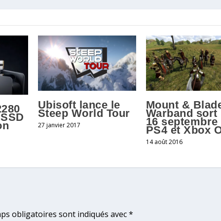
Ubisoft lance le
Mount & Blade
2280
Steep World Tour
Warband sort 
n SSD
16 septembre
on
27 janvier 2017
PS4 et Xbox 
14 août 2016
ps obligatoires sont indiqués avec
*