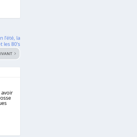
l’été, la
t les 80’s
IVANT
 avoir
rosse
ues