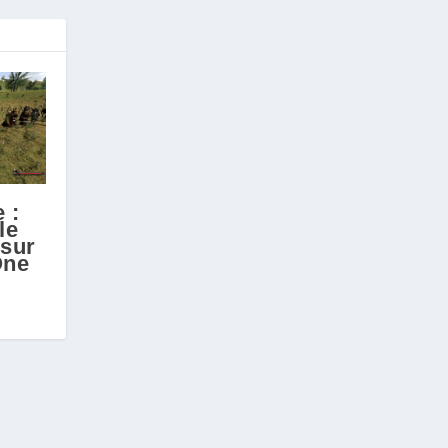
 :
le
 sur
One