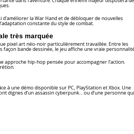
rtante dans l’aventure. Chaque ennemi majeur disposera d
ques.
 d’améliorer la War Hand et de débloquer de nouvelles
 l’adaptation constante du style de combat.
cale très marquée
e pixel art néo-noir particulièrement travaillée. Entre les
 façon bande dessinée, le jeu affiche une vraie personnalité
une approche hip-hop pensée pour accompagner l’action.
rétion.
âce à une démo disponible sur PC, PlayStation et Xbox. Une
 sont dignes d’un assassin cyberpunk… ou d’une personne qu