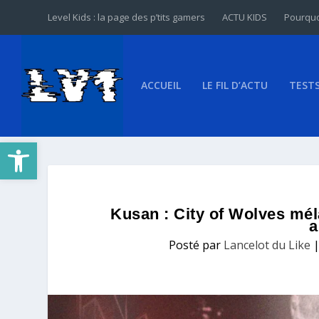
Level Kids : la page des p’tits gamers
ACTU KIDS
Pourquo
ACCUEIL
LE FIL D’ACTU
TEST
Ouvrir la barre d’outils
Kusan : City of Wolves méla
a
Posté par
Lancelot du Like