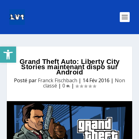
Ouvrir la barre d’outils
Grand Theft Auto: Liberty City
Stories maintenant dispo sur
Android
Posté par
Franck Fischbach
|
14 Fév 2016
|
Non
classé
|
0
|