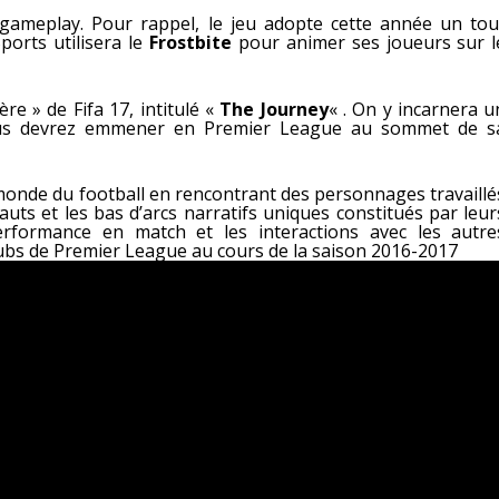
 gameplay. Pour rappel, le jeu adopte cette année un tou
orts utilisera le
Frostbite
pour animer ses joueurs sur l
re » de Fifa 17, intitulé «
The Journey
« . On y incarnera u
vous devrez emmener en Premier League au sommet de s
monde du football en rencontrant des personnages travaillé
uts et les bas d’arcs narratifs uniques constitués par leur
erformance en match et les interactions avec les autre
ubs de Premier League au cours de la saison 2016-2017