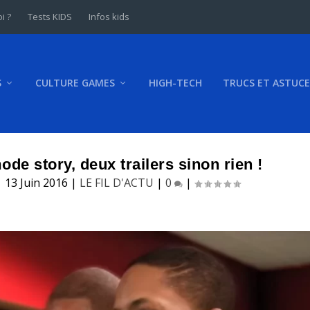
i ?
Tests KIDS
Infos kids
S
CULTURE GAMES
HIGH-TECH
TRUCS ET ASTUCE
ode story, deux trailers sinon rien !
|
13 Juin 2016
|
LE FIL D'ACTU
|
0
|