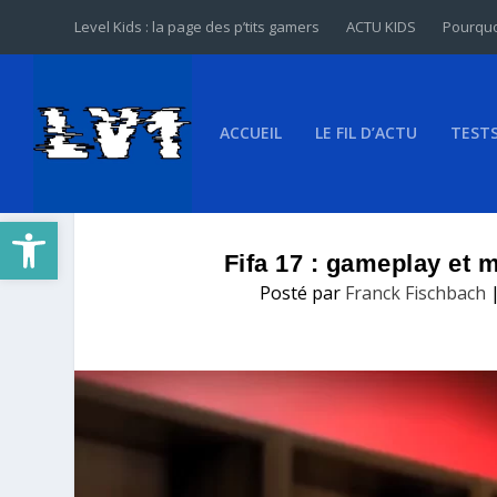
Level Kids : la page des p’tits gamers
ACTU KIDS
Pourquo
ACCUEIL
LE FIL D’ACTU
TEST
Ouvrir la barre d’outils
Fifa 17 : gameplay et m
Posté par
Franck Fischbach