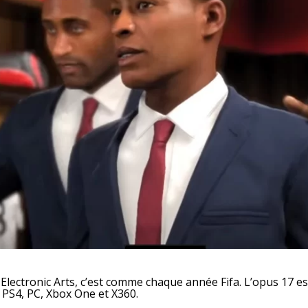
Electronic Arts, c’est comme chaque année Fifa. L’opus 17 es
 PS4, PC, Xbox One et X360.