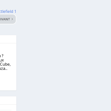
lefield 1
IVANT
 ?
eux
eCube,
za...