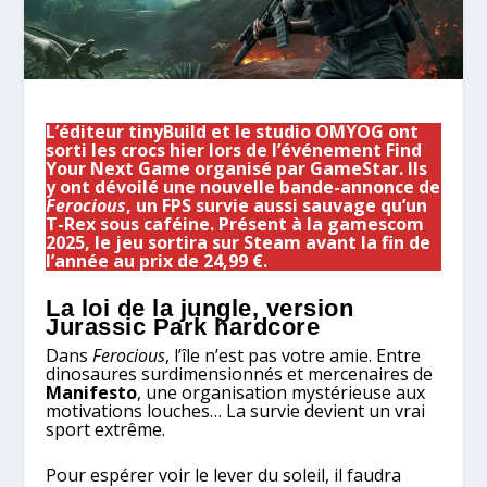
L’éditeur tinyBuild et le studio OMYOG ont
sorti les crocs hier lors de l’événement Find
Your Next Game organisé par GameStar. Ils
y ont dévoilé une nouvelle bande-annonce de
Ferocious
, un FPS survie aussi sauvage qu’un
T-Rex sous caféine. Présent à la gamescom
2025, le jeu sortira sur Steam avant la fin de
l’année au prix de 24,99 €.
La loi de la jungle, version
Jurassic Park hardcore
Dans
Ferocious
, l’île n’est pas votre amie. Entre
dinosaures surdimensionnés et mercenaires de
Manifesto
, une organisation mystérieuse aux
motivations louches… La survie devient un vrai
sport extrême.
Pour espérer voir le lever du soleil, il faudra