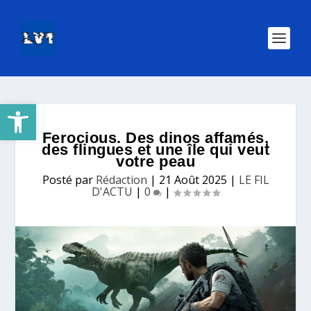
Ouvrir la barre d’outils
Ferocious. Des dinos affamés,
des flingues et une île qui veut
votre peau
Posté par
Rédaction
|
21 Août 2025
|
LE FIL
D'ACTU
|
0
|