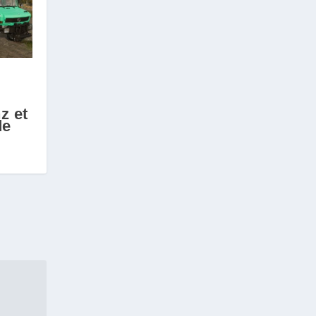
z et
de