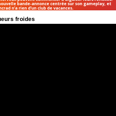
 nouvelle bande-annonce centrée sur son gameplay, et
ncrad n’a rien d’un club de vacances.
ueurs froides