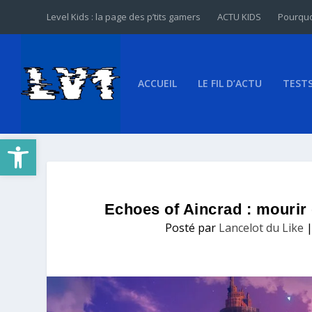
Level Kids : la page des p’tits gamers
ACTU KIDS
Pourquo
ACCUEIL
LE FIL D’ACTU
TEST
Ouvrir la barre d’outils
Echoes of Aincrad : mourir 
Posté par
Lancelot du Like