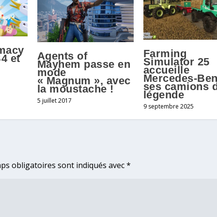
macy
Farming
Agents of
4 et
Simulator 25
Mayhem passe en
accueille
mode
Mercedes-Ben
« Magnum », avec
ses camions 
la moustache !
légende
5 juillet 2017
9 septembre 2025
ps obligatoires sont indiqués avec
*