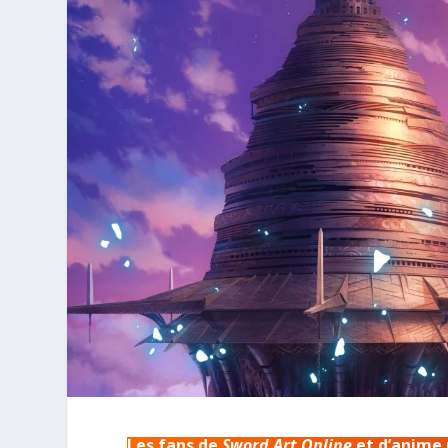
Les fans de
Sword Art Online
et d’anime 