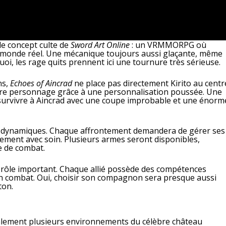
le concept culte de
Sword Art Online
: un VRMMORPG où
le monde réel. Une mécanique toujours aussi glaçante, même
oi, les rage quits prennent ici une tournure très sérieuse.
ns,
Echoes of Aincrad
ne place pas directement Kirito au centr
opre personnage grâce à une personnalisation poussée. Une
 survivre à Aincrad avec une coupe improbable et une énorm
l dynamiques. Chaque affrontement demandera de gérer ses
ement avec soin. Plusieurs armes seront disponibles,
e de combat.
 rôle important. Chaque allié possède des compétences
’un combat. Oui, choisir son compagnon sera presque aussi
ton.
lement plusieurs environnements du célèbre château