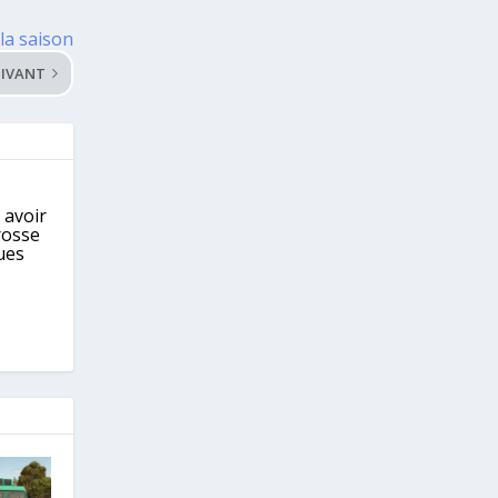
la saison
IVANT
 avoir
rosse
ues