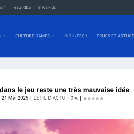
i ?
Tests KIDS
Infos kids
S
CULTURE GAMES
HIGH-TECH
TRUCS ET ASTUCE
dans le jeu reste une très mauvaise idée
|
21 Mai 2026
|
LE FIL D'ACTU
|
0
|