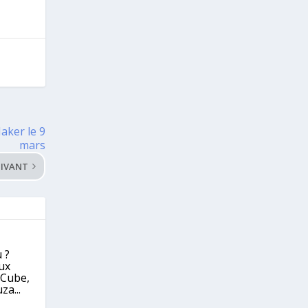
aker le 9
mars
IVANT
 ?
eux
eCube,
za...