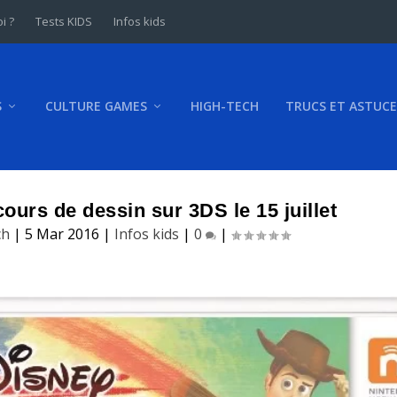
i ?
Tests KIDS
Infos kids
S
CULTURE GAMES
HIGH-TECH
TRUCS ET ASTUCE
ours de dessin sur 3DS le 15 juillet
ch
|
5 Mar 2016
|
Infos kids
|
0
|