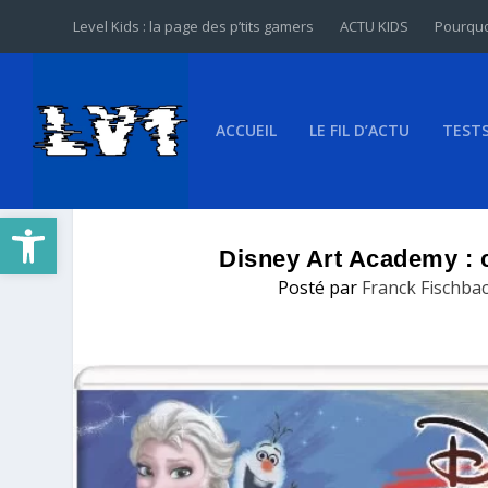
Level Kids : la page des p’tits gamers
ACTU KIDS
Pourquo
ACCUEIL
LE FIL D’ACTU
TEST
Ouvrir la barre d’outils
Disney Art Academy : c
Posté par
Franck Fischba