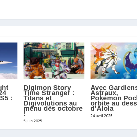
ght
Digimon Story
Avec Gardien
24
Time Stranger :
Astraux,
S5 :
Titans et
Pokémon Poc
Digivolutions au
orbite au des
menu dès octobre
d’Alola
!
24 avril 2025
5 juin 2025