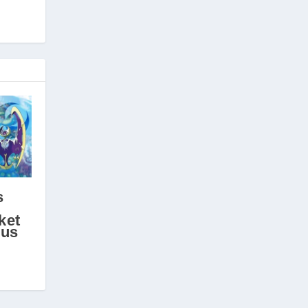
s
ket
sus