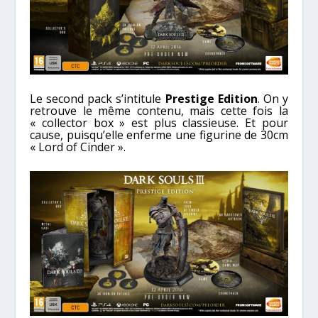
Le second pack s’intitule
Prestige Edition
. On y
retrouve le même contenu, mais cette fois la
« collector box » est plus classieuse. Et pour
cause, puisqu’elle enferme une figurine de 30cm
« Lord of Cinder ».