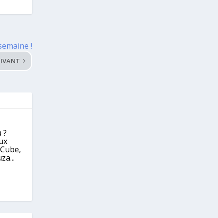
 semaine !
IVANT
 ?
eux
eCube,
za...