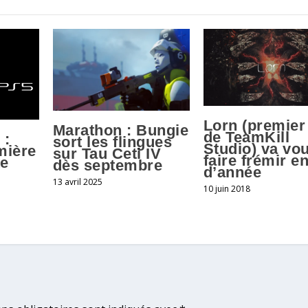
Lorn (premier
Marathon : Bungie
de TeamKill
 :
sort les flingues
Studio) va vo
mière
sur Tau Ceti IV
faire frémir en
te
dès septembre
d’année
13 avril 2025
10 juin 2018