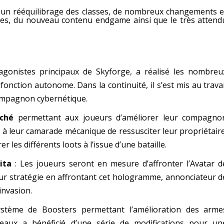
n rééquilibrage des classes, de nombreux changements e
ntes, du nouveau contenu endgame ainsi que le très attend
tagonistes principaux de Skyforge, a réalisé les nombreu
onction autonome. Dans la continuité, il s’est mis au travai
compagnon cybernétique.
ché
permettant aux joueurs d’améliorer leur compagno
 à leur camarade mécanique de ressusciter leur propriétaire
les différents loots à l’issue d’une bataille.
ita
: Les joueurs seront en mesure d’affronter l’Avatar d
 leur stratégie en affrontant cet hologramme, annonciateur d
invasion.
stème de Boosters permettant l’amélioration des arme
nneaux a bénéficié d’une série de modifications pour un