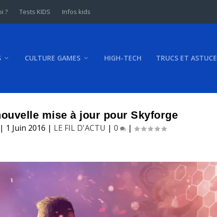
i ?
Tests KIDS
Infos kids
S
CULTURE GAMES
HIGH-TECH
TRUCS ET ASTUCE
nouvelle mise à jour pour Skyforge
|
1 Juin 2016
|
LE FIL D'ACTU
|
0
|