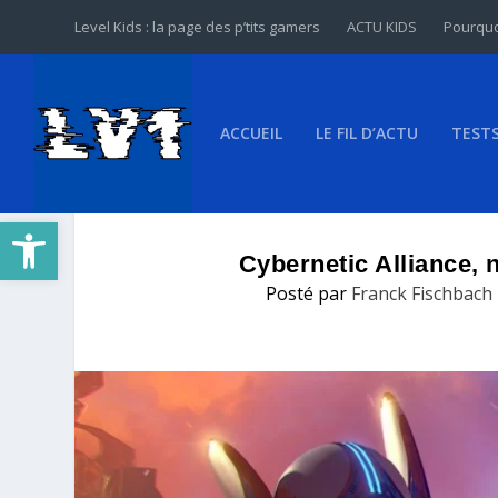
Level Kids : la page des p’tits gamers
ACTU KIDS
Pourquo
ACCUEIL
LE FIL D’ACTU
TEST
Ouvrir la barre d’outils
Cybernetic Alliance, 
Posté par
Franck Fischbach