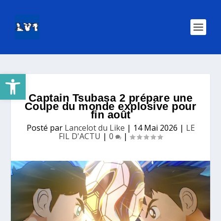
Ouvrir la barre d’outils
Captain Tsubasa 2 prépare une
Coupe du monde explosive pour
fin août
Posté par
Lancelot du Like
|
14 Mai 2026
|
LE
FIL D'ACTU
|
0
|