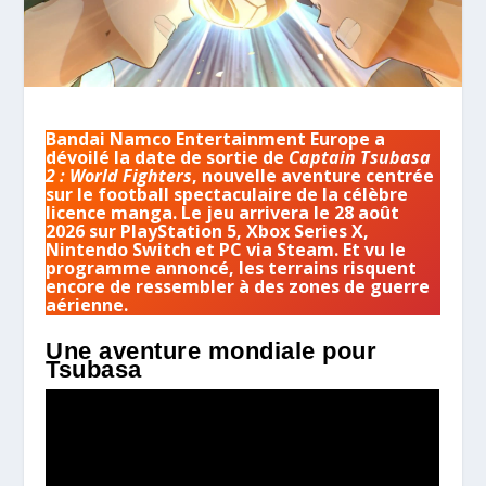
Bandai Namco Entertainment Europe a
dévoilé la date de sortie de
Captain Tsubasa
2 : World Fighters
, nouvelle aventure centrée
sur le football spectaculaire de la célèbre
licence manga. Le jeu arrivera le 28 août
2026 sur PlayStation 5, Xbox Series X,
Nintendo Switch et PC via Steam. Et vu le
programme annoncé, les terrains risquent
encore de ressembler à des zones de guerre
aérienne.
Une aventure mondiale pour
Tsubasa