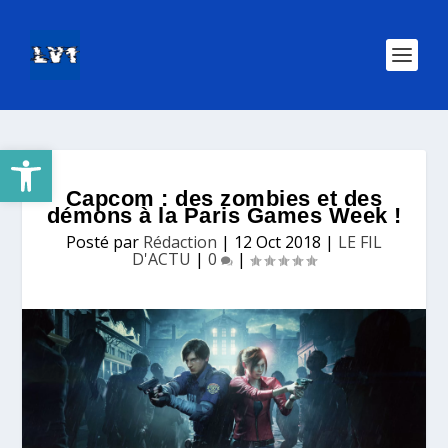
Ouvrir la barre d’outils
Capcom : des zombies et des
démons à la Paris Games Week !
Posté par
Rédaction
|
12 Oct 2018
|
LE FIL
D'ACTU
|
0
|