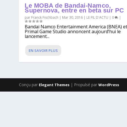
Le MOBA de Bandai-Namco,
Supernova, entre en beta sur PC
par
Franck Fischbach
|
Mar 30, 2016
|
LE FIL D'ACTU
|
0
|
Bandai Namco Entertainment America (BNEA) e
Primal Game Studio annoncent aujourd’hui le
lancement...
EN SAVOIR PLUS
Conçu par
| Propulsé par
Elegant Themes
WordPress