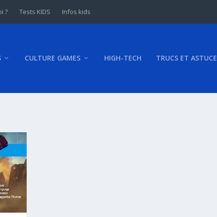
i ?
Tests KIDS
Infos kids
S
CULTURE GAMES
HIGH-TECH
TRUCS ET ASTUCE