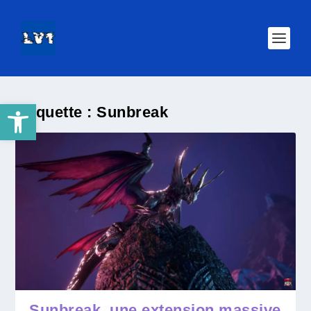
Ouvrir la barre d’outils
Étiquette :
Sunbreak
Sunbreak, une extension massive