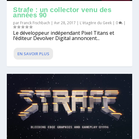
Strafe : un collector venu des
années 90
par
Franck Fischbach
|
Avr 28, 2017
|
L'étagère du Geek
|
0
|
Le développeur indépendant Pixel Titans et
l’éditeur Devolver Digital annoncent...
EN SAVOIR PLUS