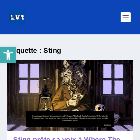
Ouvrir la barre d’outils
Étiquette :
Sting
Sting prête sa voix à Where The