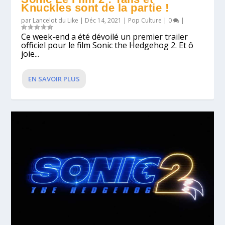
Knuckles sont de la partie !
par
Lancelot du Like
|
Déc 14, 2021
|
Pop Culture
|
0
|
Ce week-end a été dévoilé un premier trailer
officiel pour le film Sonic the Hedgehog 2. Et ô
joie...
EN SAVOIR PLUS