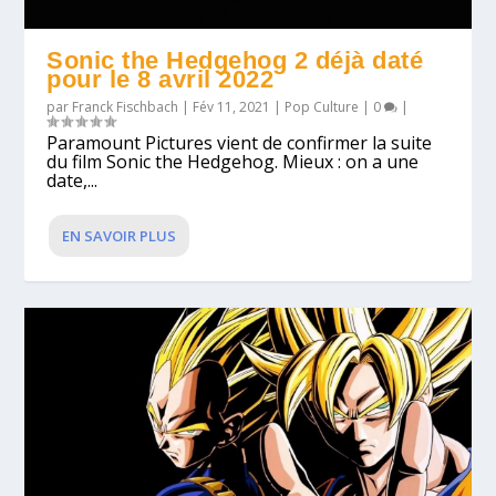
Sonic the Hedgehog 2 déjà daté
pour le 8 avril 2022
par
Franck Fischbach
|
Fév 11, 2021
|
Pop Culture
|
0
|
Paramount Pictures vient de confirmer la suite
du film Sonic the Hedgehog. Mieux : on a une
date,...
EN SAVOIR PLUS