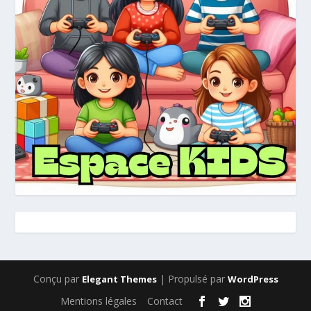
Conçu par
| Propulsé par
Elegant Themes
WordPress
Mentions légales
Contact