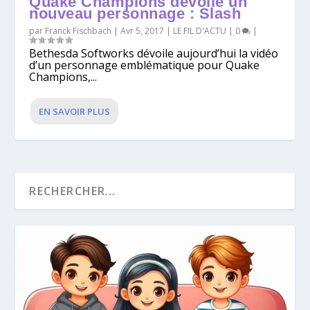
Quake Champions dévoile un
nouveau personnage : Slash
par
Franck Fischbach
|
Avr 5, 2017
|
LE FIL D'ACTU
|
0
|
Bethesda Softworks dévoile aujourd’hui la vidéo
d’un personnage emblématique pour Quake
Champions,...
EN SAVOIR PLUS