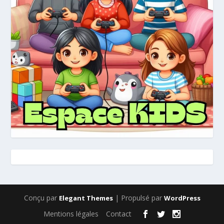
Conçu par
| Propulsé par
Elegant Themes
WordPress
Mentions légales
Contact