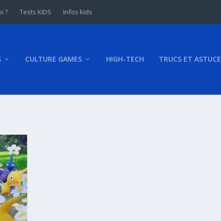
i ?
Tests KIDS
Infos kids
S
CULTURE GAMES
HIGH-TECH
TRUCS ET ASTUCE