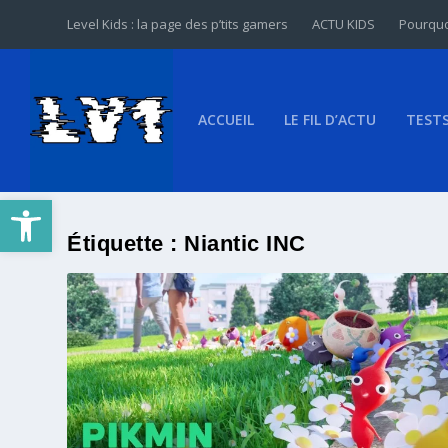
Level Kids : la page des p’tits gamers
ACTU KIDS
Pourquo
ACCUEIL
LE FIL D’ACTU
TEST
Ouvrir la barre d’outils
Étiquette :
Niantic INC