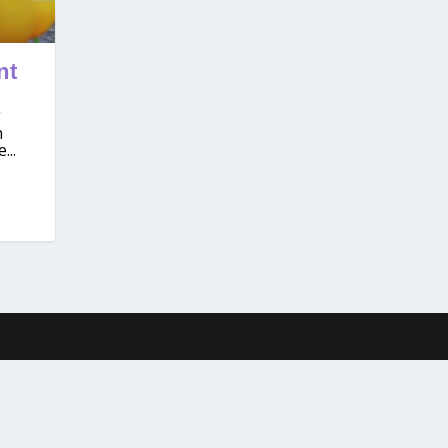
nt
n
...