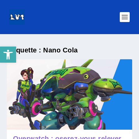
Ouvrir la barre d’outils
Étiquette :
Nano Cola
Overwatch : oserez-vous relever