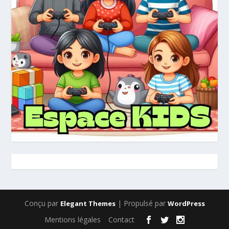
Conçu par
| Propulsé par
Elegant Themes
WordPress
Mentions légales
Contact