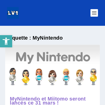
Ouvrir la barre d’outils
Étiquette :
MyNintendo
MyNintendo et Miitomo seront
lancés ce 31 mars !