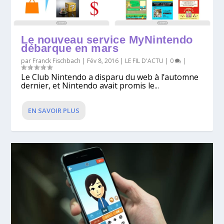
Le nouveau service MyNintendo
débarque en mars
par
Franck Fischbach
|
Fév 8, 2016
|
LE FIL D'ACTU
|
0
|
Le Club Nintendo a disparu du web à l’automne
dernier, et Nintendo avait promis le...
EN SAVOIR PLUS