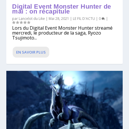
Digital Event Monster Hunter de
mai : on récapitule
par
Lancelot du Like
|
Mai 28, 2021
|
LE FIL D'ACTU
|
0
|
Lors du Digital Event Monster Hunter streamé
mercredi, le producteur de la saga, Ryozo
Tsujimoto...
EN SAVOIR PLUS