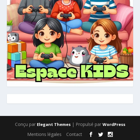
Conçu par
| Propulsé par
Elegant Themes
WordPress
Mentions légales
Contact