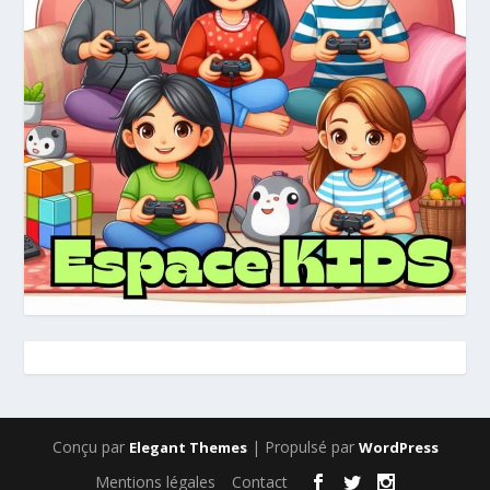
Conçu par
| Propulsé par
Elegant Themes
WordPress
Mentions légales
Contact