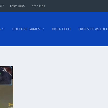
i ?
Tests KIDS
Infos kids
S
CULTURE GAMES
HIGH-TECH
TRUCS ET ASTUCE