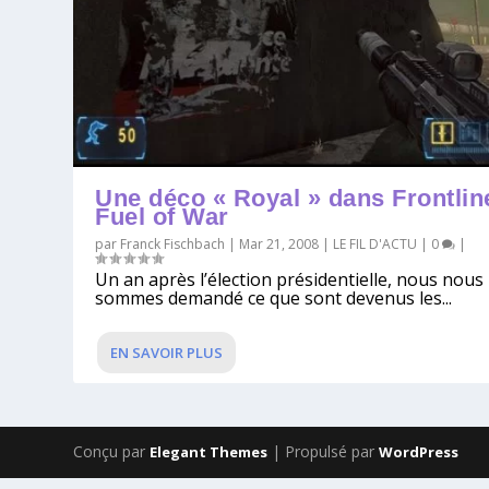
Une déco « Royal » dans Frontlin
Fuel of War
par
Franck Fischbach
|
Mar 21, 2008
|
LE FIL D'ACTU
|
0
|
Un an après l’élection présidentielle, nous nous
sommes demandé ce que sont devenus les...
EN SAVOIR PLUS
Conçu par
| Propulsé par
Elegant Themes
WordPress