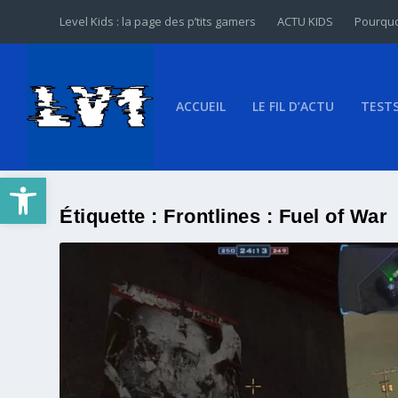
Level Kids : la page des p’tits gamers
ACTU KIDS
Pourquo
ACCUEIL
LE FIL D’ACTU
TEST
Ouvrir la barre d’outils
Étiquette :
Frontlines : Fuel of War