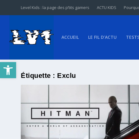
Level Kids : la page des p’tits gamers
ACTU KIDS
Pourquo
ACCUEIL
LE FIL D’ACTU
TEST
Ouvrir la barre d’outils
Étiquette :
Exclu