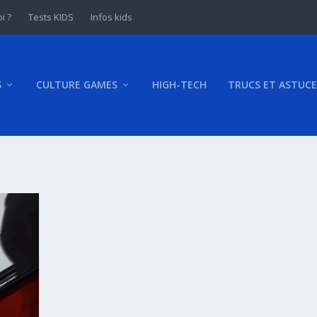
i ?
Tests KIDS
Infos kids
S
CULTURE GAMES
HIGH-TECH
TRUCS ET ASTUCE