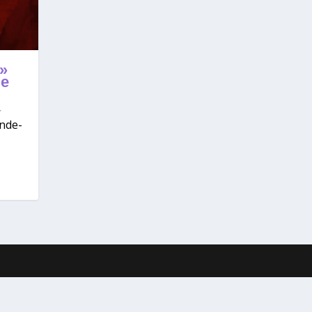
 »
le
ande-