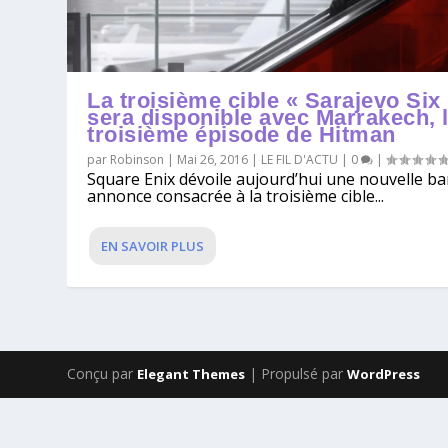
La troisième cible « Sarajevo Six
sera disponible avec Marrakech, 
troisième épisode de Hitman
par
Robinson
|
Mai 26, 2016
|
LE FIL D'ACTU
|
0
|
Square Enix dévoile aujourd’hui une nouvelle b
annonce consacrée à la troisième cible...
EN SAVOIR PLUS
Conçu par
| Propulsé par
Elegant Themes
WordPress