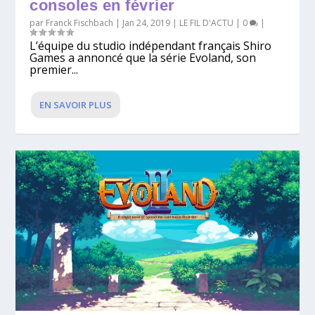
consoles en février
par
Franck Fischbach
|
Jan 24, 2019
|
LE FIL D'ACTU
|
0
|
L’équipe du studio indépendant français Shiro
Games a annoncé que la série Evoland, son
premier...
EN SAVOIR PLUS