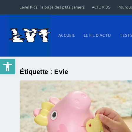
Level Kids : la page des p’tits gamers
ACTU KIDS
Pourquo
ACCUEIL
LE FIL D’ACTU
TEST
Ouvrir la barre d’outils
Étiquette :
Evie