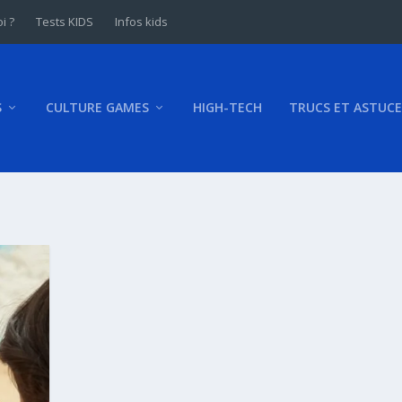
i ?
Tests KIDS
Infos kids
S
CULTURE GAMES
HIGH-TECH
TRUCS ET ASTUCE