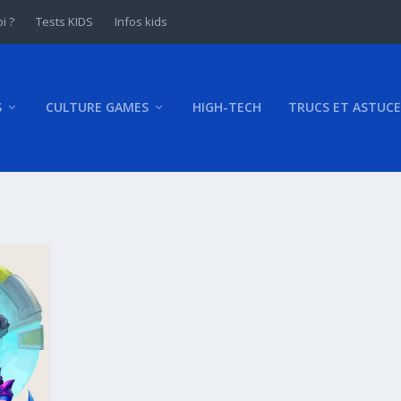
i ?
Tests KIDS
Infos kids
S
CULTURE GAMES
HIGH-TECH
TRUCS ET ASTUCE