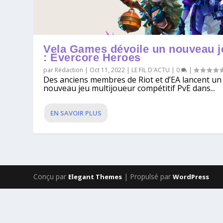
Vela Games dévoile un nouveau j
: Evercore Heroes
par
Rédaction
|
Oct 11, 2022
|
LE FIL D'ACTU
|
0
|
Des anciens membres de Riot et d’EA lancent un
nouveau jeu multijoueur compétitif PvE dans...
EN SAVOIR PLUS
Conçu par
| Propulsé par
Elegant Themes
WordPress