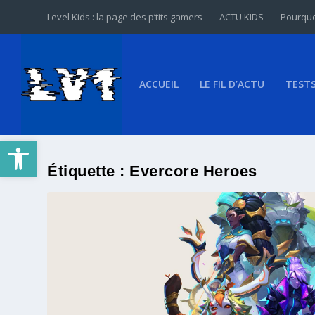
Level Kids : la page des p’tits gamers
ACTU KIDS
Pourquo
ACCUEIL
LE FIL D’ACTU
TEST
Ouvrir la barre d’outils
Étiquette :
Evercore Heroes