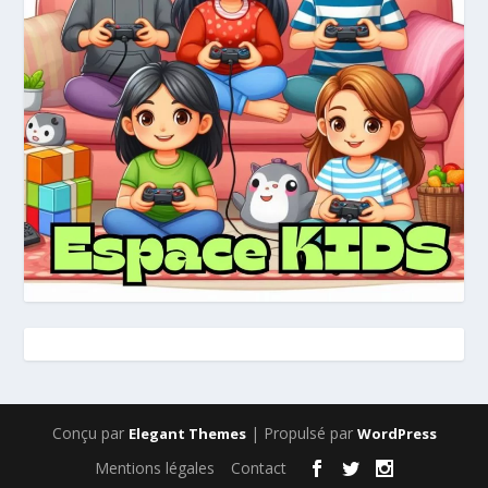
Conçu par
| Propulsé par
Elegant Themes
WordPress
Mentions légales
Contact