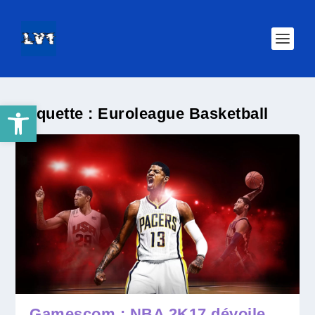
Ouvrir la barre d’outils
Étiquette :
Euroleague Basketball
Gamescom : NBA 2K17 dévoile