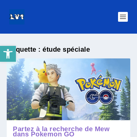
Ouvrir la barre d’outils
Étiquette :
étude spéciale
Partez à la recherche de Mew
dans Pokemon GO