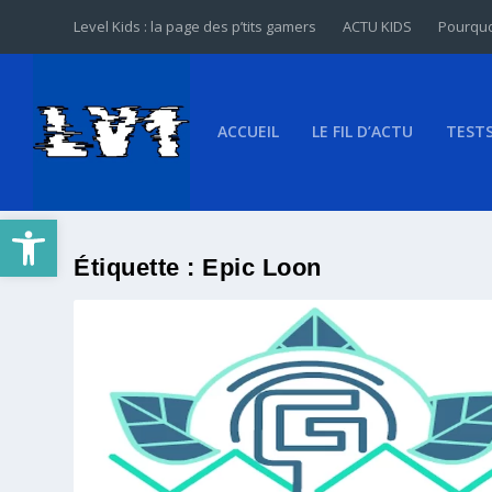
Level Kids : la page des p’tits gamers
ACTU KIDS
Pourquo
ACCUEIL
LE FIL D’ACTU
TEST
Ouvrir la barre d’outils
Étiquette :
Epic Loon