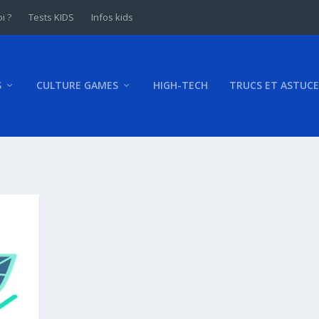
i ?
Tests KIDS
Infos kids
S
CULTURE GAMES
HIGH-TECH
TRUCS ET ASTUCE