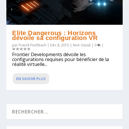
Elite Dangerous : Horizons
dévoile sa configuration VR
par
Franck Fischbach
|
Déc 8, 2015
|
Non classé
|
0
|
Frontier Developments dévoile les
configurations requises pour bénéficier de la
réalité virtuelle...
EN SAVOIR PLUS