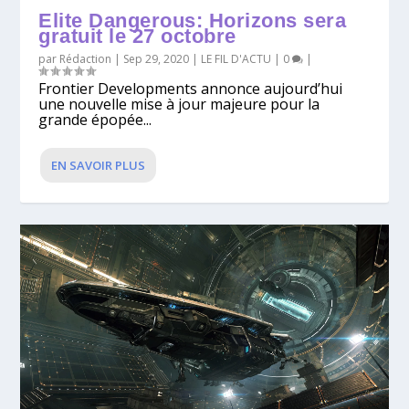
Elite Dangerous: Horizons sera
gratuit le 27 octobre
par
Rédaction
|
Sep 29, 2020
|
LE FIL D'ACTU
|
0
|
Frontier Developments annonce aujourd’hui
une nouvelle mise à jour majeure pour la
grande épopée...
EN SAVOIR PLUS