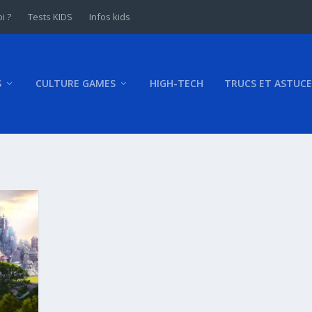
i ?
Tests KIDS
Infos kids
S
CULTURE GAMES
HIGH-TECH
TRUCS ET ASTUCE