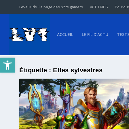
Level Kids : la page des p’tits gamers
ACTU KIDS
Pourquo
ACCUEIL
LE FIL D’ACTU
TEST
Ouvrir la barre d’outils
Étiquette :
Elfes sylvestres