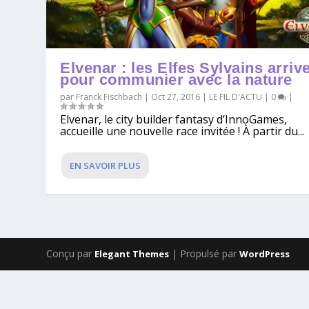
Elvenar : les Elfes Sylvains arriv
pour communier avec la nature
par
Franck Fischbach
|
Oct 27, 2016
|
LE FIL D'ACTU
|
0
|
Elvenar, le city builder fantasy d’InnoGames,
accueille une nouvelle race invitée ! À partir du...
EN SAVOIR PLUS
Conçu par
| Propulsé par
Elegant Themes
WordPress