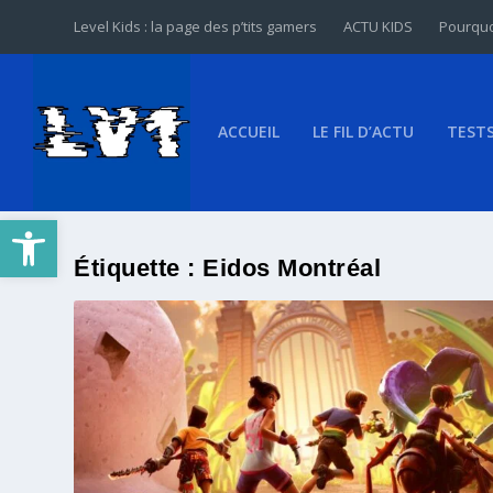
Level Kids : la page des p’tits gamers
ACTU KIDS
Pourquo
ACCUEIL
LE FIL D’ACTU
TEST
Ouvrir la barre d’outils
Étiquette :
Eidos Montréal