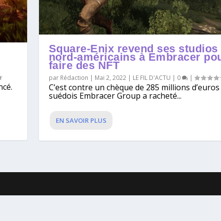
Square-Enix revend ses studios
nord-américains à Embracer po
faire des NFT
par
Rédaction
|
Mai 2, 2022
|
LE FIL D'ACTU
|
0
|
ncé.
C’est contre un chèque de 285 millions d’euros
.
suédois Embracer Group a racheté...
EN SAVOIR PLUS