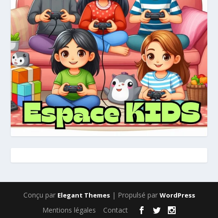
Conçu par
| Propulsé par
Elegant Themes
WordPress
Mentions légales
Contact