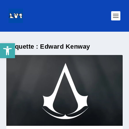
Ouvrir la barre d’outils
Étiquette :
Edward Kenway