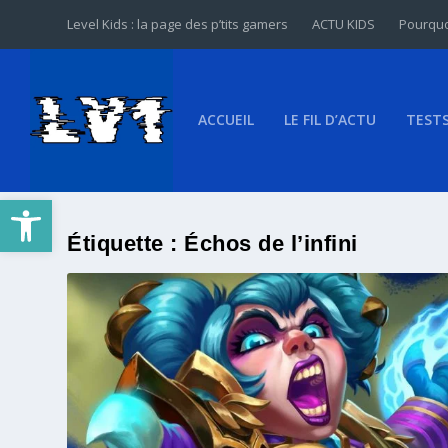
Level Kids : la page des p’tits gamers
ACTU KIDS
Pourquo
ACCUEIL
LE FIL D’ACTU
TEST
Ouvrir la barre d’outils
Étiquette :
Échos de l’infini