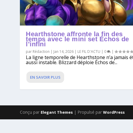
Hearthstone affronte la fin des
temps avec le mini set Échos de
l’infini
par
Rédaction
|
Jan 14, 2026
|
LE FIL D'ACTU
|
0
|
La ligne temporelle de Hearthstone n’a jamais é
aussi instable. Blizzard déploie Échos de...
EN SAVOIR PLUS
Conçu par
| Propulsé par
Elegant Themes
WordPress