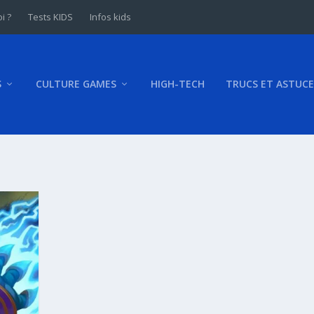
i ?
Tests KIDS
Infos kids
S
CULTURE GAMES
HIGH-TECH
TRUCS ET ASTUCE