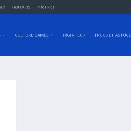
i ?
Tests KIDS
Infos kids
S
CULTURE GAMES
HIGH-TECH
TRUCS ET ASTUCE