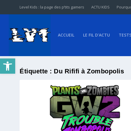
Level Kids : la page des p’tits gamers
ACTU KIDS
Pourquo
ACCUEIL
LE FIL D’ACTU
TEST
Ouvrir la barre d’outils
Étiquette :
Du Rififi à Zombopolis