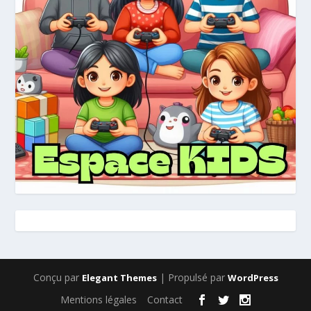
Conçu par
| Propulsé par
Elegant Themes
WordPress
Mentions légales
Contact