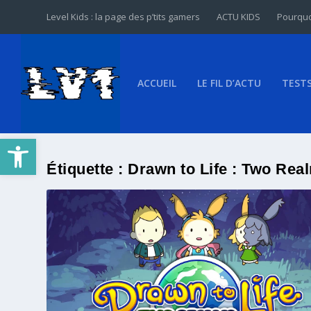
Level Kids : la page des p’tits gamers
ACTU KIDS
Pourquo
ACCUEIL
LE FIL D’ACTU
TEST
Ouvrir la barre d’outils
Étiquette :
Drawn to Life : Two Rea