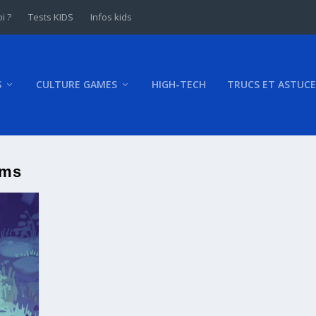
i ?
Tests KIDS
Infos kids
S
CULTURE GAMES
HIGH-TECH
TRUCS ET ASTUCE
lms