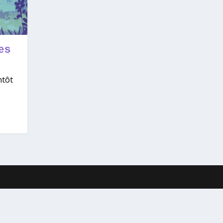
es
ntôt