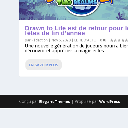
Drawn to Life est de retour pour l
fêtes de fin d’année
par
Rédaction
|
Nov 5, 2020
|
LE FIL D'ACTU
|
0
|
Une nouvelle génération de joueurs pourra bie
découvrir et apprécier la magie et les...
EN SAVOIR PLUS
Conçu par
| Propulsé par
Elegant Themes
WordPress