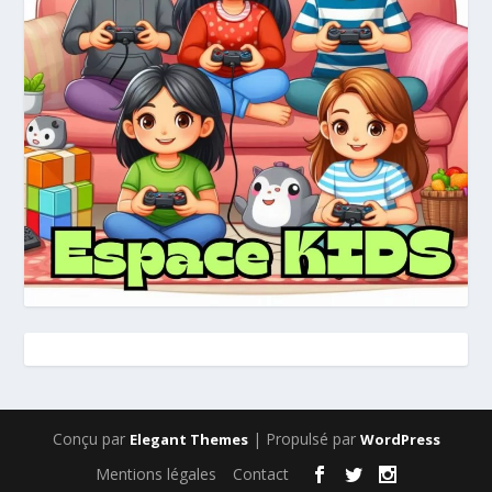
Conçu par
| Propulsé par
Elegant Themes
WordPress
Mentions légales
Contact