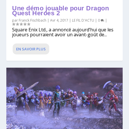
Une démo jouable pour Dragon
Quest Heroes 2
par
Franck Fischbach
|
Avr 4, 2017
|
LE FIL D'ACTU
|
0
|
Square Enix Ltd., a annoncé aujourd’hui que les
joueurs pourraient avoir un avant-goût de...
EN SAVOIR PLUS