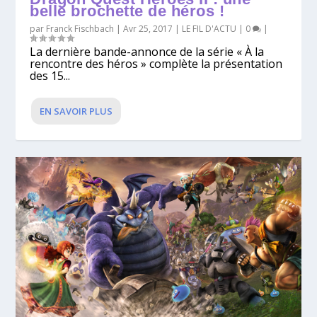
belle brochette de héros !
par
Franck Fischbach
|
Avr 25, 2017
|
LE FIL D'ACTU
|
0
|
La dernière bande-annonce de la série « À la
rencontre des héros » complète la présentation
des 15...
EN SAVOIR PLUS