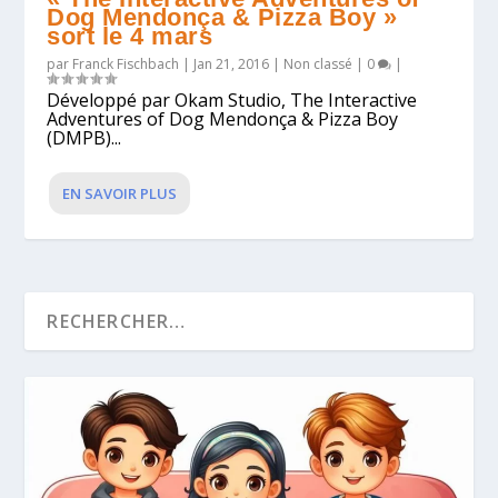
Dog Mendonça & Pizza Boy »
sort le 4 mars
par
Franck Fischbach
|
Jan 21, 2016
|
Non classé
|
0
|
Développé par Okam Studio, The Interactive
Adventures of Dog Mendonça & Pizza Boy
(DMPB)...
EN SAVOIR PLUS