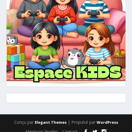
Conçu par
| Propulsé par
Elegant Themes
WordPress
Mentions légales
Contact