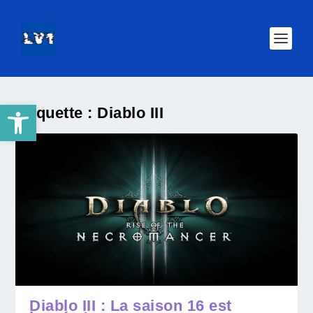
Ouvrir la barre d’outils
Étiquette :
Diablo III
Diablo III : La saison 16 est