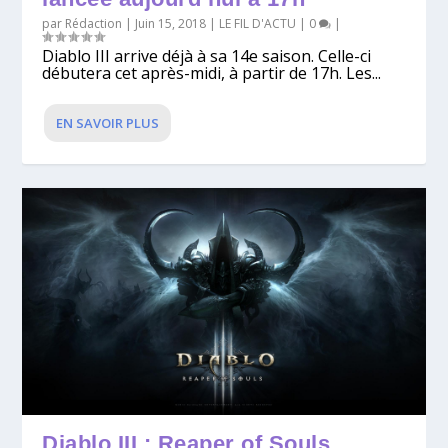
par
Rédaction
|
Juin 15, 2018
|
LE FIL D'ACTU
|
0
|
Diablo III arrive déjà à sa 14e saison. Celle-ci
débutera cet après-midi, à partir de 17h. Les...
EN SAVOIR PLUS
Diablo III : Reaper of Souls