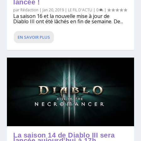
lancée !
par
Rédaction
|
Jan 20, 2019
|
LE FIL D'ACTU
|
0
|
La saison 16 et la nouvelle mise à jour de
Diablo III ont été lâchés en fin de semaine. De...
EN SAVOIR PLUS
La saison 14 de Diablo III sera
lancée aujourd’hui à 17h