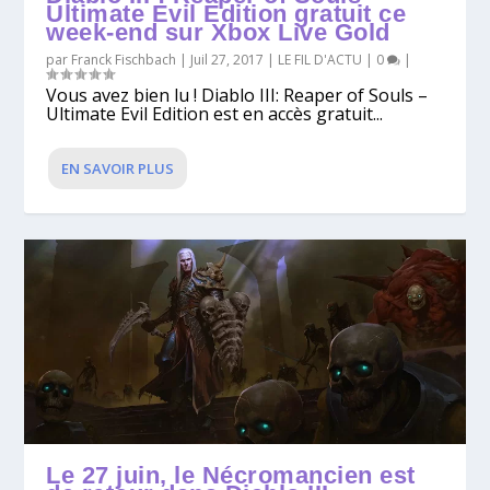
Ultimate Evil Edition gratuit ce
week-end sur Xbox Live Gold
par
Franck Fischbach
|
Juil 27, 2017
|
LE FIL D'ACTU
|
0
|
Vous avez bien lu ! Diablo III: Reaper of Souls –
Ultimate Evil Edition est en accès gratuit...
EN SAVOIR PLUS
Le 27 juin, le Nécromancien est