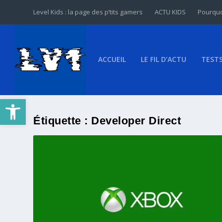
Level Kids : la page des p’tits gamers
ACTU KIDS
Pourquo
ACCUEIL
LE FIL D’ACTU
TEST
Ouvrir la barre d’outils
Étiquette :
Developer Direct