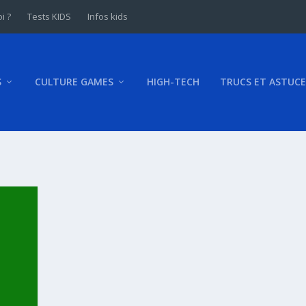
i ?
Tests KIDS
Infos kids
S
CULTURE GAMES
HIGH-TECH
TRUCS ET ASTUCE