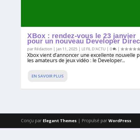
XBox : rendez-vous le 23 janvier
pour un nouveau Developer Direc
par
Rédaction
|
Jan 11, 2025
|
LE FIL D'ACTU
|
0
|
Xbox vient d’annoncer une excellente nouvelle 
les amateurs de jeux vidéo : le Developer...
EN SAVOIR PLUS
Conçu par
| Propulsé par
Elegant Themes
WordPress