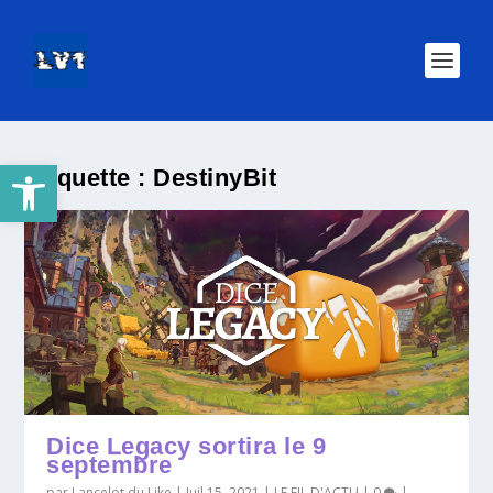
Ouvrir la barre d’outils
Étiquette :
DestinyBit
Dice Legacy sortira le 9
septembre
par
Lancelot du Like
|
Juil 15, 2021
|
LE FIL D'ACTU
|
0
|