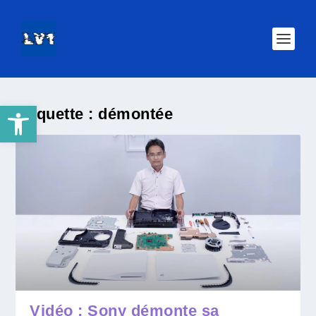
Ouvrir la barre d’outils
Étiquette :
démontée
Vidéo : Sony démonte sa